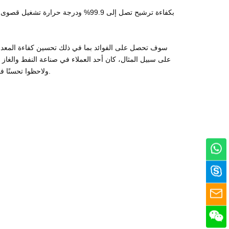
بسبب الهواء المضغوط الملوث. لقد قاموا بتثبيت عنصر مرشح FFG-3544 ولاحظوا تحسنًا فوريًا في عملياتهم، مع عدد أقل من الأعطال وانخفاض تكاليف الصيانة.