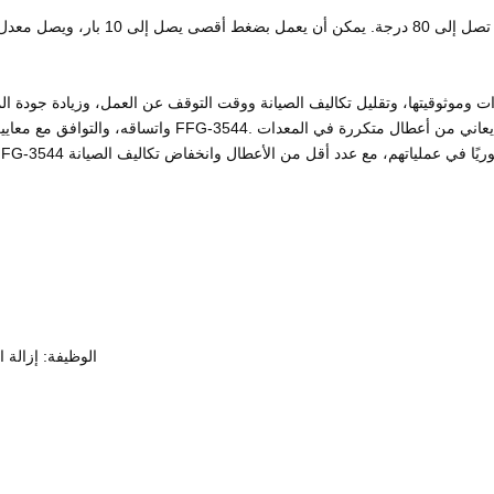
واتساقه، والتوافق مع معايير ولوائح الصناعة. لقد استفاد 
· الوظيفة: إزال