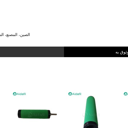
الوسم : عنصر مرشح دقة الهواء المضغوط ffg-354، 