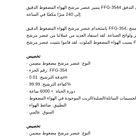
يتميز عنصر مرشح الهواء المضغوط الدقيق FFG-3544 بكفاءة ترشيح تصل إلى 99.9% ودرجة حرارة تشغيل قصوى تصل إلى 80 درجة. يمكن أن يعمل بضغط أقصى يصل إلى 10 بار، ويصل معدل التدفق
إلى 240 مترًا مكعبًا في الساعة.
باستخدام عنصر مرشح الهواء المضغوط الدقيق FFG-354، سوف تحصل على الفوائد بما في ذلك تحسين كفاءة المعدات وموثوقيتها، وتقليل تكاليف الصيانة ووقت التوقف عن العمل، وزيادة جودة المنتج
العديد من عملائنا من عنصر مرشح FFG-3544. على سبيل المثال، كان أحد العملاء في صناعة النفط والغاز يعاني من أعطال متكررة في المعدات
تخصيص
· النوع: عنصر مرشح مضغوط مضمن
· رقم الجزء: FFG-354
· دقة الترشيح: 0.01μm
· كفاءة الترشيح: 99.99%
· دورة الحياة: > 6000 ساعة
ة الجسيمات السائلة/الصلبة/الزيت الموجودة في الهواء المضغوط
· التطبيق: ضاغط الهواء
· السوق: عالمي
تخصيص
· النوع: عنصر مرشح مضغوط مضمن