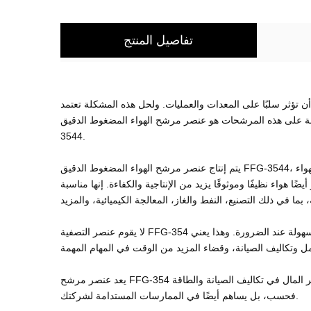
تفاصيل المنتج
أن تؤثر سلبًا على المعدات والعمليات. ولحل هذه المشكلة تعتمد
على هذه المرشحات هو عنصر مرشح الهواء المضغوط الدقيق FFG-
3544.
يتم إنتاج عنصر مرشح الهواء المضغوط الدقيق FFG-3544، المصنوع من مواد عالية الجودة تضمن طول العمر والمتانة، لإزالة الجزيئات غير المرغوب فيها، مثل الغبار والأوساخ والزيوت، من تيارات الهواء
هواء نظيفًا وموثوقًا يزيد من الإنتاجية والكفاءة. إنها مناسبة
لا يقوم عنصر التصفية FFG-354 فقط بتصفية الجسيمات غير المرغوب فيها بشكل فعال، ولكنه أيضًا سهل التثبيت والصيانة. يتمتع العنصر بكفاءة ترشيح عالية ويمكن استبداله بسهولة عند الضرورة. وهذا يعني
يعد عنصر مرشح FFG-354 أيضًا صديقًا للبيئة. إنه مصنوع من مواد مستدامة آمنة للبيئة ومصمم مع وضع كفاءة الطاقة في الاعتبار. وهذا يعني أن عنصر الفلتر لا يوفر المال في تكاليف الصيانة والطاقة
فحسب، بل يساهم أيضًا في الممارسات المستدامة لشركتك.