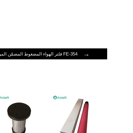
→
فلتر الهواء المضغوط المضمّن الموثوق به FE-354