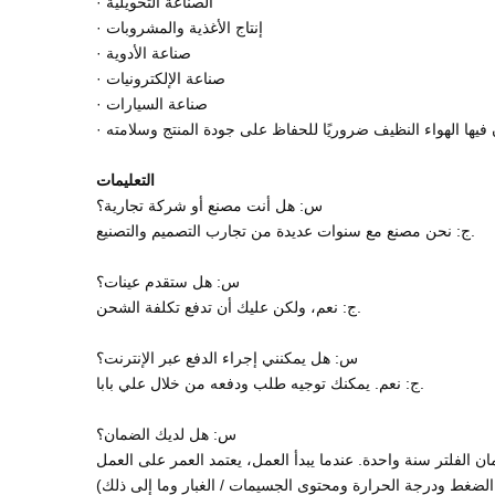
· الصناعة التحويلية
· إنتاج الأغذية والمشروبات
· صناعة الأدوية
· صناعة الإلكترونيات
· صناعة السيارات
التعليمات
س: هل أنت مصنع أو شركة تجارية؟
ج: نحن مصنع مع سنوات عديدة من تجارب التصميم والتصنيع.
س: هل ستقدم عينات؟
ج: نعم، ولكن عليك أن تدفع تكلفة الشحن.
س: هل يمكنني إجراء الدفع عبر الإنترنت؟
ج: نعم. يمكنك توجيه طلب ودفعه من خلال علي بابا.
س: هل لديك الضمان؟
ن الفلتر سنة واحدة. عندما يبدأ العمل، يعتمد العمر على العمل
 الضغط ودرجة الحرارة ومحتوى الجسيمات / الغبار وما إلى ذلك)