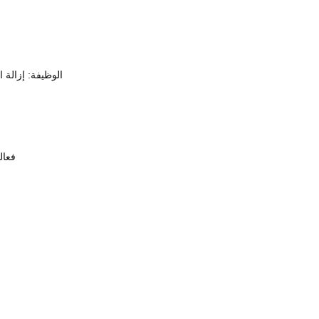
· الوظيفة: إزال
· فع