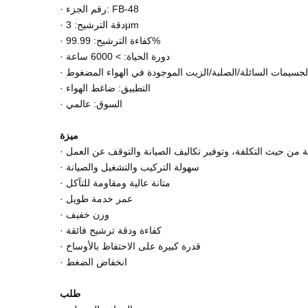
· رقم الجزء: FB-48
· دقة الترشيح: 3μm
· كفاءة الترشيح: 99.99%
· دورة الحياة: > 6000 ساعة
ة الجسيمات السائلة/الصلبة/الزيت الموجودة في الهواء المضغوط
· التطبيق: ضاغط الهواء
· السوق: عالمي
ميزة
الة من حيث التكلفة، وتوفير تكاليف الصيانة والتوقف عن العمل
· سهولة التركيب والتشغيل والصيانة
· متانة عالية ومقاومة للتآكل
· عمر خدمة طويل
· وزن خفيف
· كفاءة ودقة ترشيح فائقة
· قدرة كبيرة على الاحتفاظ بالأوساخ
· انخفاض الضغط
طلب