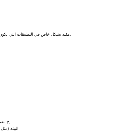
· مفيد بشكل خاص في التطبيقات التي يكون فيها الهواء النظيف ضروريًا للحفاظ على جودة المنتج وسلامته.
ج: ضما
البيئة (مثل