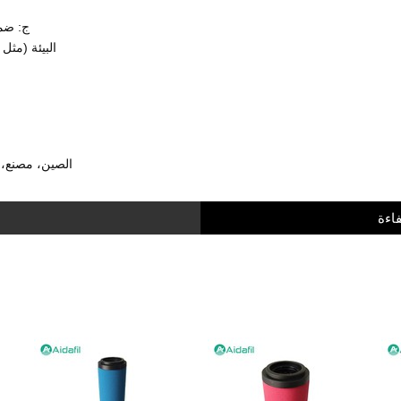
ج: ضما
البيئة (مثل
الوسم : عنصر مرشح مضمن مضغوط 3/10