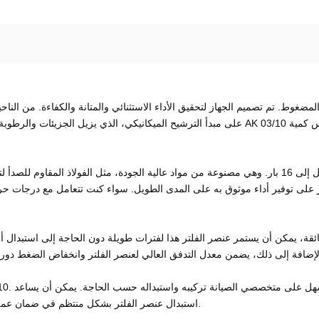
على توفير أداء موثوق به على المدى الطويل. سواء كنت تتعامل مع درجات حرارة
استبدال عنصر الفلتر بشكل منتظم في ضمان عمل أجهزتك بأفضل أداء، وهذا المنتج يجعل من السهل القيام بذلك.