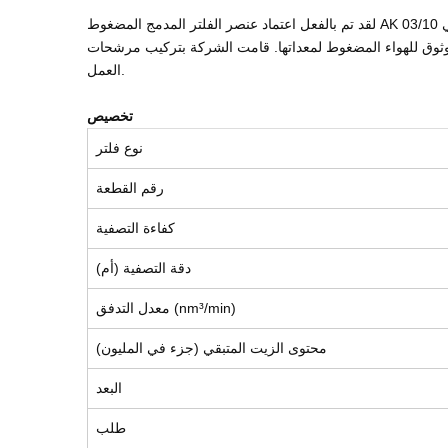
لقد تم بالفعل اعتماد عنصر الفلتر المدمج المضغوط AK 03/10 من قبل العديد من العملاء على مستوى العالم الذين قدّروا فعاليته وقيمته. أحد الأمثلة على ذلك هو الشركة المصنعة لآلات التعبئة والتغليف التي
ت الشركة بتركيب مرشحات AK 03/10 في نظام الهواء المضغوط الخاص بها، مما أدى إلى تحسين أداء المعدات وتقليل وقت التوقف عن
العمل.
تخصيص
نوع فلتر
رقم القطعة
كفاءة التصفية
دقة التصفية (أم)
معدل التدفق (nm³/min)
محتوى الزيت المتبقي (جزء في المليون)
البعد
طلب