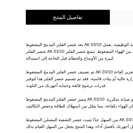
تفاصيل المنتج
يعد عنصر الفلتر المدمج المضغوط AK 03/10 حلاً عالي الفعالية لإزالة الشوائب والملوثات من أنظمة الهواء المضغوط. تم تصميم الجهاز لتحقيق الأداء الاستثنائي والمتانة والكفاءة. من الناحية الوظيفية، يعمل
عنصر الفلتر AK 03/10 على مبدأ الترشيح الميكانيكي، الذي يزيل الجزيئات والرطوبة من الهواء المضغوط. يتمتع عنصر الفلتر AK 03/10 بقدرة عالية على الاحتفاظ بالأوساخ، مما يعني أنه يمكنه حبس كمية
كبيرة من الأوساخ والحطام قبل الحاجة إلى استبداله.
تم تصنيف عنصر الفلتر المدمج المضغوط AK 03/10 لدرجة حرارة تشغيل قصوى تبلغ 80 درجة وله معدل ضغط يصل إلى 16 بار. وهي مصنوعة من مواد عالية الجودة، مثل الفولاذ المقاوم للصدأ لتعزيز كفاءة
 عالية أو بيئات قاسية، فقد تم تصميم عنصر الفلتر هذا لتوفير
قدرات ترشيح فائقة وحماية أجهزتك من التلوث.
يتميز عنصر الفلتر المدمج المضغوط AK 03/10 بعمر خدمة طويل. نظرًا لتصميمه القوي وجودة البناء الفائقة، يمكن أن يستمر عنصر الفلتر هذا لفترات طويلة دون الحاجة إلى استبدال أو صيانة متكررة.
من السهل جدًا تثبيت عنصر التصفية المضمّن المضغوط AK 03/10. يتميز عنصر الفلتر هذا بأنه صغير الحجم وخفيف الوزن، مما يسهل على متخصصي الصيانة تركيبه واستبداله حسب الحاجة. يمكن أن يساعد