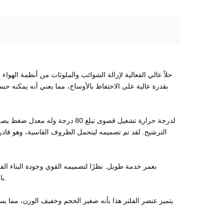
الترشيح. لقد تم تصميمه ليتحمل الظروف القاسية، وهو قادر 
بالإضافة إلى ذلك، يضمن معدل التدفق العالي لعنصر الفلتر وانخفاض الضغط دوران الهواء بكفاءة، مما يقلل من استهلاك الطاقة وخفض التكاليف.