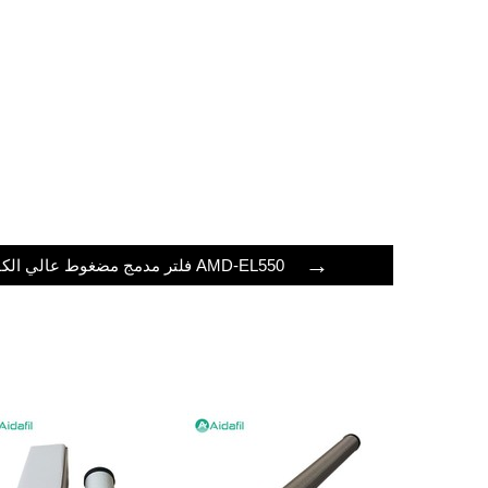
→
فلتر مدمج مضغوط عالي الكفاءة AMD-EL550