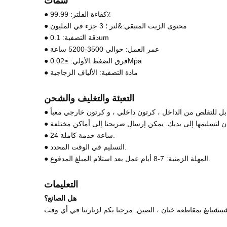
سمات
● كفاءة الفلتر: 99.99٪
● محتوى الزيت المتبقي:&لتر ؛ 3 جزء في المليون
● دقة التصفية: 0.1um
● عمر العمل: حوالي 3500-5200 ساعة
● فرق الضغط الأولي: ≤0.02Mpa
● مادة التصفية: الألياف الزجاجية
التعبئة والتغليف والشحن
● 24 ساعة خدمة كاملة.
● التسليم في الوقت المحدد.
● المهلة الزمنية: 7-8 أيام عمل بعد استلام المبلغ المدفوع.
التعليمات
هل الصانع؟