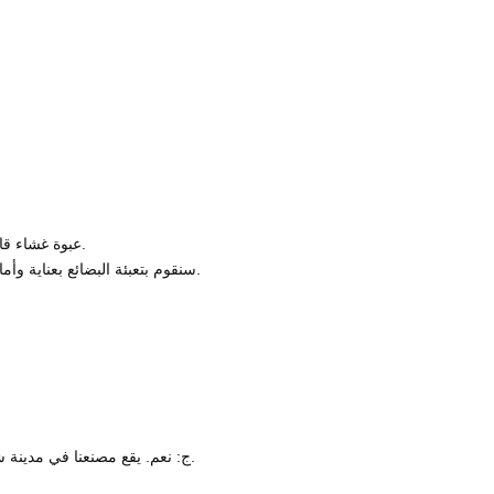
● عبوة غشاء قابل للتقلص من الداخل ، كرتون داخلي ، و كرتون خارجي معبأ.
● سنقوم بتعبئة البضائع بعناية وأمان لتسليمها إلى يديك. يمكن إرسال صريحنا إلى أماكن مختلفة.
ج: نعم. يقع مصنعنا في مدينة شينشيانغ بمقاطعة خنان ، الصين. مرحبا بكم لزيارتنا في أي وقت.