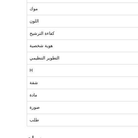
موك
اللون
كفاءة الترشيح
هوية شخصية
التطوير التنظيمي
H
شفة
مادة
صورة
طلب