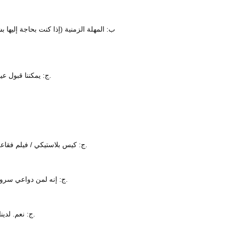
ب: المهلة الزمنية (إذا كنت بحاجة إليها 
ج: يمكننا قبول عينة 1 قطعة. إذا كان المزيد من الكميات ، فإن السعر أكثر ملاءمة.
ج: كيس بلاستيكي / فيلم فقاعي - كرتون - علبة خشب رقائقي / منصة نقالة أو وفقًا لمتطلباتك.
ج: إنه لمن دواعي سرورنا أن نقدم لك عينات. مرحبا بكم في زيارة المصنع في أي وقت.
ج: نعم. لدينا قسم تقني محترف ويمكننا تصميم المرشحات الأكثر ملاءمة لك.