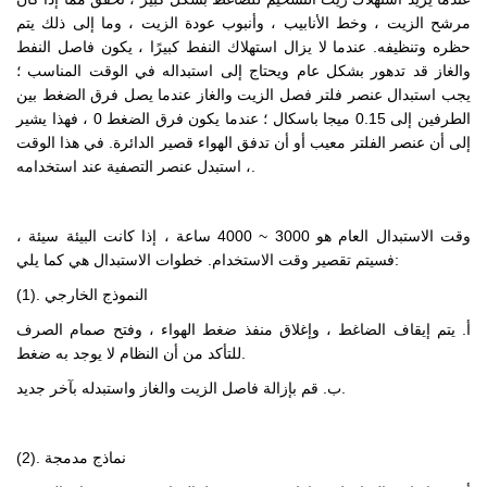
مرشح الزيت ، وخط الأنابيب ، وأنبوب عودة الزيت ، وما إلى ذلك يتم
حظره وتنظيفه. عندما لا يزال استهلاك النفط كبيرًا ، يكون فاصل النفط
والغاز قد تدهور بشكل عام ويحتاج إلى استبداله في الوقت المناسب ؛
يجب استبدال عنصر فلتر فصل الزيت والغاز عندما يصل فرق الضغط بين
الطرفين إلى 0.15 ميجا باسكال ؛ عندما يكون فرق الضغط 0 ، فهذا يشير
إلى أن عنصر الفلتر معيب أو أن تدفق الهواء قصير الدائرة. في هذا الوقت
، استبدل عنصر التصفية عند استخدامه.
وقت الاستبدال العام هو 3000 ~ 4000 ساعة ، إذا كانت البيئة سيئة ،
فسيتم تقصير وقت الاستخدام. خطوات الاستبدال هي كما يلي:
(1). النموذج الخارجي
أ. يتم إيقاف الضاغط ، وإغلاق منفذ ضغط الهواء ، وفتح صمام الصرف
للتأكد من أن النظام لا يوجد به ضغط.
ب. قم بإزالة فاصل الزيت والغاز واستبدله بآخر جديد.
(2). نماذج مدمجة