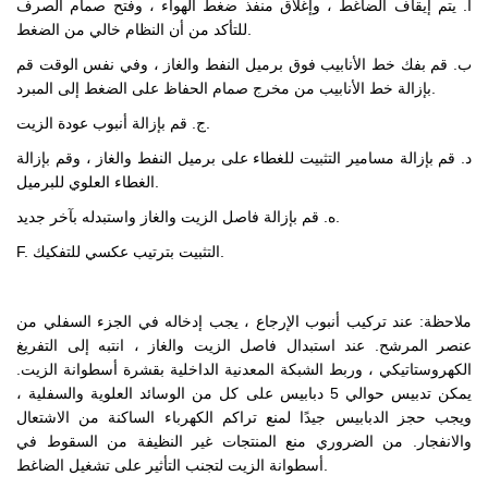
أ. يتم إيقاف الضاغط ، وإغلاق منفذ ضغط الهواء ، وفتح صمام الصرف
للتأكد من أن النظام خالي من الضغط.
ب. قم بفك خط الأنابيب فوق برميل النفط والغاز ، وفي نفس الوقت قم
بإزالة خط الأنابيب من مخرج صمام الحفاظ على الضغط إلى المبرد.
ج. قم بإزالة أنبوب عودة الزيت.
د. قم بإزالة مسامير التثبيت للغطاء على برميل النفط والغاز ، وقم بإزالة
الغطاء العلوي للبرميل.
ه. قم بإزالة فاصل الزيت والغاز واستبدله بآخر جديد.
F. التثبيت بترتيب عكسي للتفكيك.
ملاحظة: عند تركيب أنبوب الإرجاع ، يجب إدخاله في الجزء السفلي من
عنصر المرشح. عند استبدال فاصل الزيت والغاز ، انتبه إلى التفريغ
الكهروستاتيكي ، وربط الشبكة المعدنية الداخلية بقشرة أسطوانة الزيت.
يمكن تدبيس حوالي 5 دبابيس على كل من الوسائد العلوية والسفلية ،
ويجب حجز الدبابيس جيدًا لمنع تراكم الكهرباء الساكنة من الاشتعال
والانفجار. من الضروري منع المنتجات غير النظيفة من السقوط في
أسطوانة الزيت لتجنب التأثير على تشغيل الضاغط.