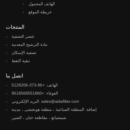
الهاتف المحمول
خريطة الموقع
المنتجات
عنصر التصفية
مادة الترشيح المعدنية
تصفية الإسكان
تنقية النفط
اتصل بنا
الهاتف: +86-373-5128206
الغوغاء: +8618568551860
البريد الإلكتروني: sales@aidafilter.com
إضافة: المنطقة الصناعية ، منطقة هونغتشى ، مدينة
شينشيانغ ، مقاطعة خنان ، الصين.